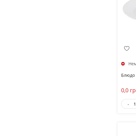
Нем
Блюдо 
0,0 г
-