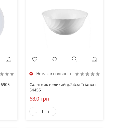
Немає в наявності
 6905
Салатник великий д.24см Trianon
54455
68,0 грн
-
+