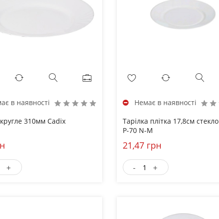
ає в наявності
Немає в наявності
кругле 310мм Cadix
Тарілка плітка 17,8см стекл
Р-70 N-M
рн
21,47 грн
+
-
+