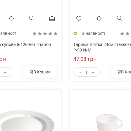
аявності
В наявності
 супова (61260/6) Trianon
Тарілка плітка 23см стеклок
Р-90 N-M
грн
47,08 грн
+
-
+
В Кошик
В Ко