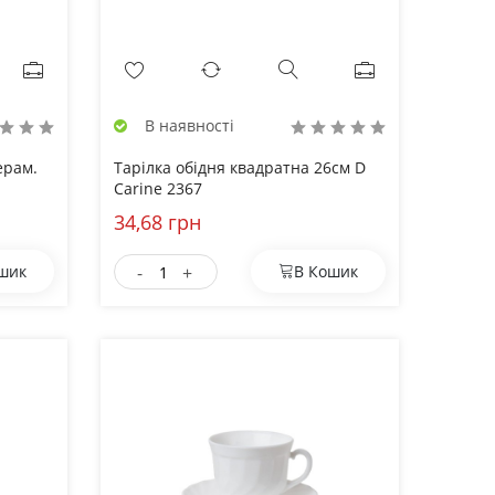
В наявності
ерам.
Тарілка обідня квадратна 26см D
Carine 2367
34,68 грн
-
+
шик
В Кошик