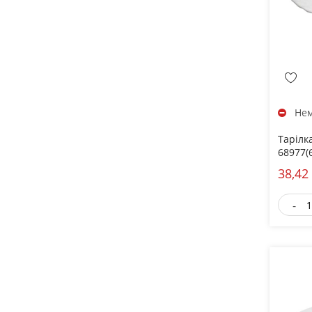
Нем
Тарілк
68977(
38,42
-