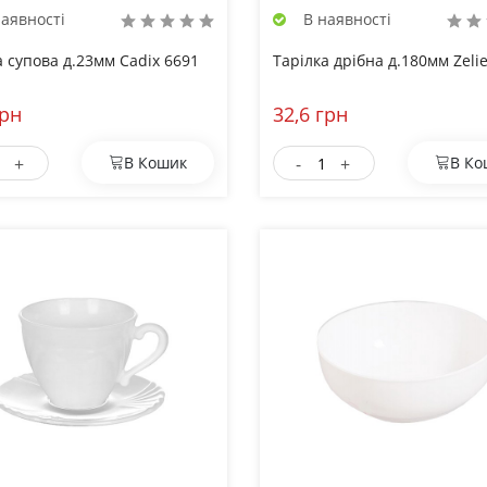
аявності
В наявності
а супова д.23мм Cadix 6691
Тарілка дрібна д.180мм Zeli
грн
32,6 грн
+
-
+
В Кошик
В Ко