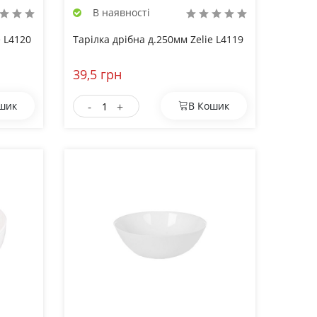
В наявності
e L4120
Тарілка дрібна д.250мм Zelie L4119
39,5 грн
-
+
шик
В Кошик