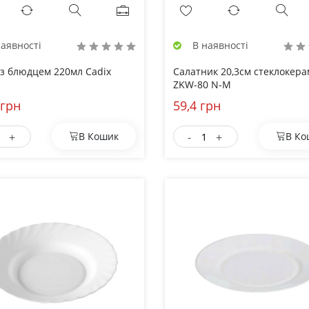
аявності
В наявності
з блюдцем 220мл Cadix
Салатник 20,3см стеклокер
ZKW-80 N-M
 грн
59,4 грн
+
-
+
В Кошик
В Ко