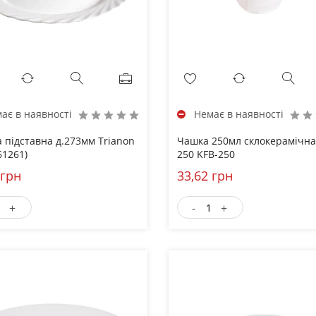
ає в наявності
Немає в наявності
а підставна д.273мм Trianon
Чашка 250мл склокерамічна
61261)
250 KFВ-250
 грн
33,62 грн
+
-
+