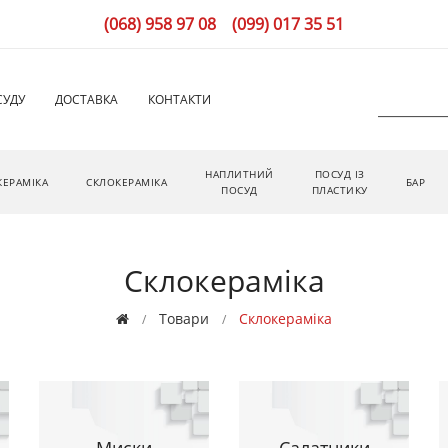
(068) 958 97 08
(099) 017 35 51
СУДУ
ДОСТАВКА
КОНТАКТИ
НАПЛИТНИЙ
ПОСУД ІЗ
КЕРАМІКА
СКЛОКЕРАМІКА
БАР
ПОСУД
ПЛАСТИКУ
Склокераміка
Товари
Склокераміка
Миски
Салатники