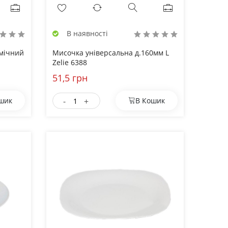
В наявності
амічний
Мисочка універсальна д.160мм L
Zelie 6388
51,5 грн
-
+
шик
В Кошик