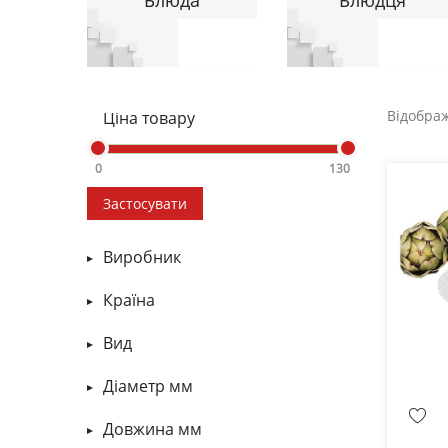
Відобра
Ціна товару
0
130
Застосувати
Виробник
Arcoroc
Країна
Luminarc
КИТАЙ
Вид
N-M
НЕТ ДАННЫХ
Чашка
Діаметр мм
ФРАНЦІЯ
Блюдо Кругла
115
Довжина мм