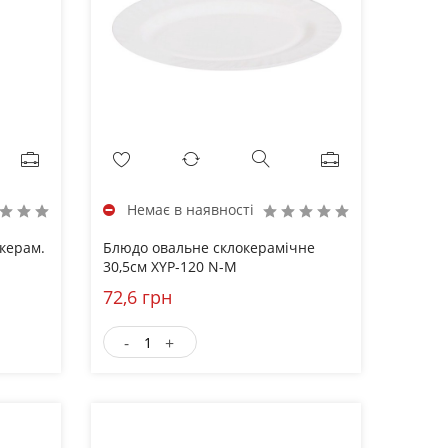
Немає в наявності
окерам.
Блюдо овальне склокерамічне
30,5см XYР-120 N-M
72,6 грн
-
+