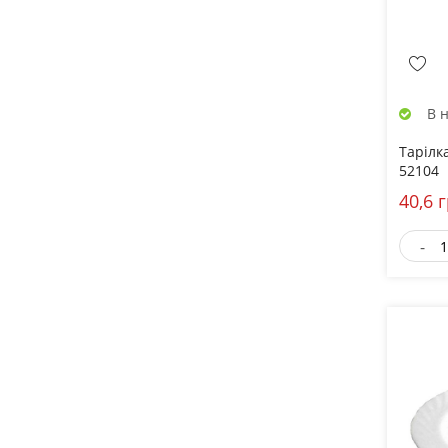
В н
Тарілка
52104
40,6 
-