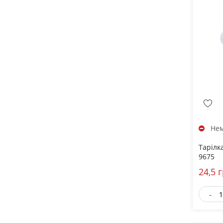
Нем
Тарілк
9675
24,5 
-