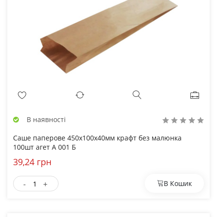
В наявності
Саше паперове 450х100х40мм крафт без малюнка
100шт агет А 001 Б
39,24 грн
-
+
В Кошик