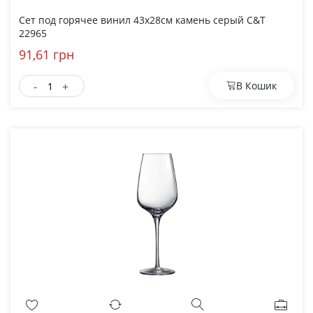
Сет под горячее винил 43х28см камень серый C&T
22965
91,61 грн
-
+
В Кошик