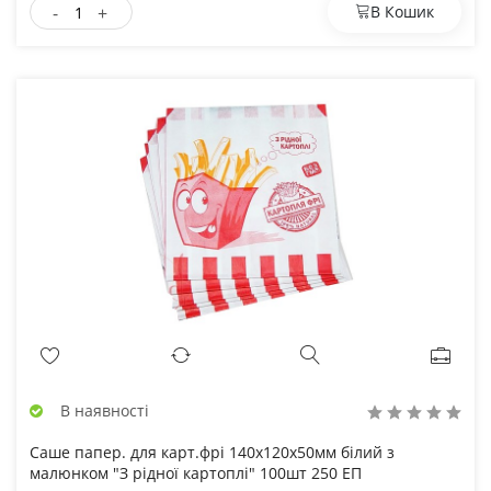
-
+
В Кошик
В наявності
Саше папер. для карт.фрі 140х120х50мм білий з
малюнком "З рідної картоплі" 100шт 250 ЕП