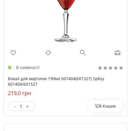
В наявності
Бокал для мартини 190мл 601404(601527) Spksy
601404/601527
219,0 грн
-
+
В Кошик