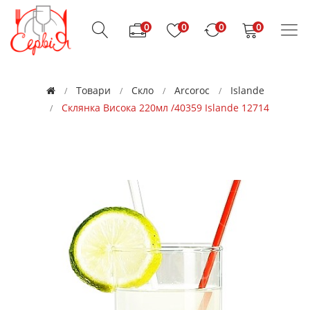
0
0
0
0
Товари
Скло
Arcoroc
Islande
Склянка Висока 220мл /40359 Islande 12714