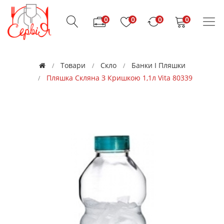
0
0
0
0
Товари
Скло
Банки І Пляшки
Пляшка Скляна З Кришкою 1,1л Vita 80339