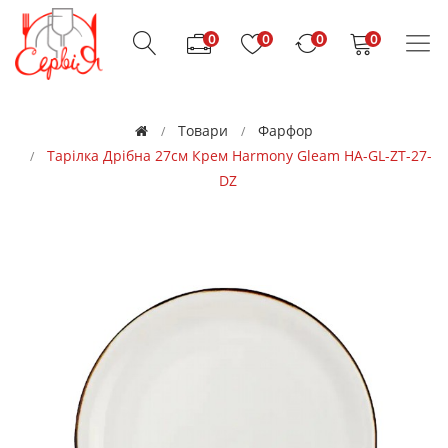
0
0
0
0
Товари
Фарфор
Тарілка Дрібна 27см Крем Harmony Gleam HA-GL-ZT-27-
DZ