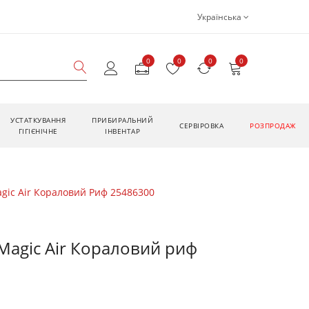
Українська
0
0
0
0
УСТАТКУВАННЯ
ПРИБИРАЛЬНИЙ
CЕРВІРОВКА
РОЗПРОДАЖ
ГІГІЄНІЧНЕ
ІНВЕНТАР
gic Air Кораловий Риф 25486300
Magic Air Кораловий риф