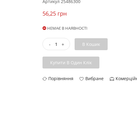
Артикул
25486300
56,25 грн
НЕМАЄ В НАЯВНОСТІ
-
+
В Кошик
Купити В Один Клік
Порівняння
Вибране
Комерцій