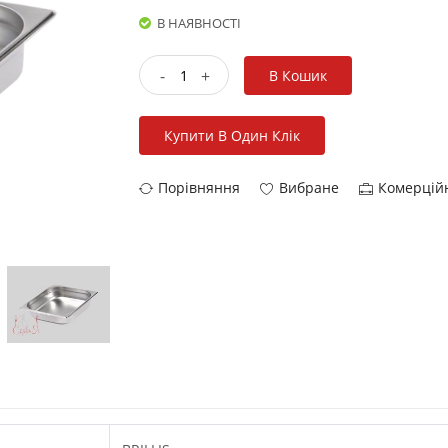
В НАЯВНОСТІ
-
+
В Кошик
Купити В Один Клік
Порівняння
Вибране
Комерцій