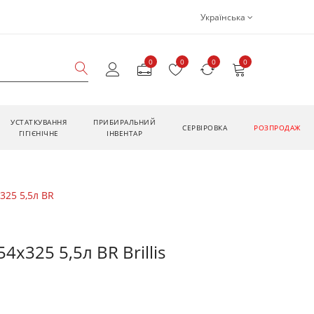
Українська
0
0
0
0
УСТАТКУВАННЯ
ПРИБИРАЛЬНИЙ
CЕРВІРОВКА
РОЗПРОДАЖ
ГІГІЄНІЧНЕ
ІНВЕНТАР
325 5,5л BR
4х325 5,5л BR Brillis