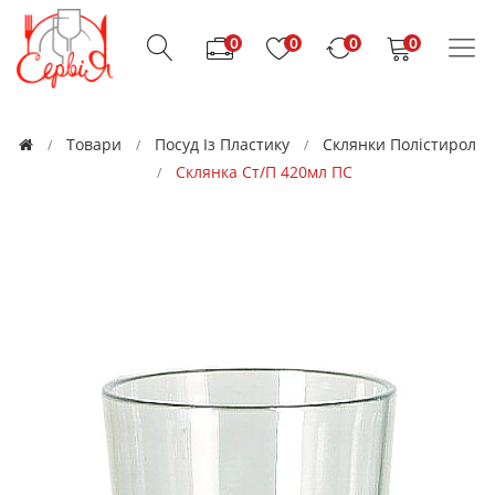
0
0
0
0
Товари
Посуд Із Пластику
Склянки Полістирол
Склянка Ст/п 420мл ПС