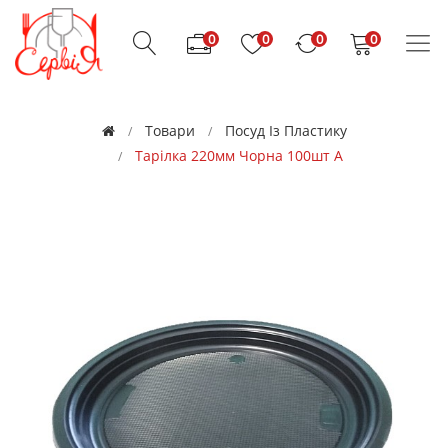
0
0
0
0
Товари
Посуд Із Пластику
Тарілка 220мм Чорна 100шт А