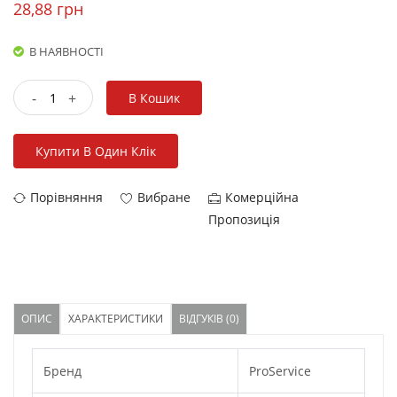
28,88 грн
В НАЯВНОСТІ
-
+
В Кошик
Купити В Один Клік
Порівняння
Вибране
Комерційна
Пропозиція
ОПИС
ХАРАКТЕРИСТИКИ
ВІДГУКІВ (0)
Бренд
ProService