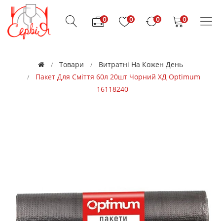
0
0
0
0
Товари
Витратні На Кожен День
Пакет Для Сміття 60л 20шт Чорний ХД Optimum
16118240