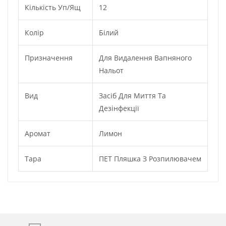
Кількість Уп/ящ
12
Колір
Білий
Призначення
Для Видалення Вапняного
Нальот
Вид
Засіб Для Миття Та
Дезінфекції
Аромат
Лимон
Тара
ПЕТ Пляшка З Розпилювачем