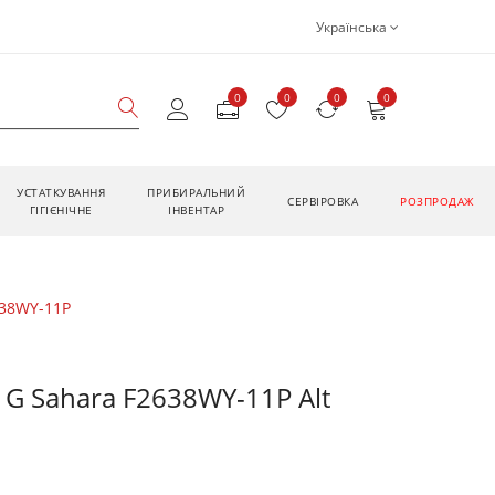
Українська
0
0
0
0
УСТАТКУВАННЯ
ПРИБИРАЛЬНИЙ
CЕРВІРОВКА
РОЗПРОДАЖ
ГІГІЄНІЧНЕ
ІНВЕНТАР
638WY-11P
 G Sahara F2638WY-11P Alt