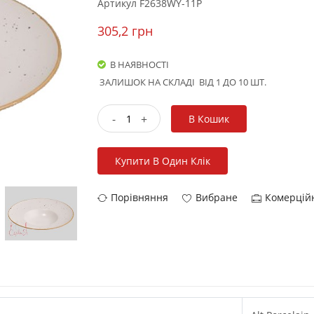
Артикул
F2638WY-11P
305,2 грн
В НАЯВНОСТІ
ЗАЛИШОК НА СКЛАДІ
ВІД 1 ДО 10 ШТ.
-
+
В Кошик
Купити В Один Клік
Порівняння
Вибране
Комерцій