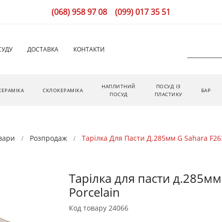
(068) 958 97 08
(099) 017 35 51
СУДУ
ДОСТАВКА
КОНТАКТИ
НАПЛИТНИЙ
ПОСУД ІЗ
КЕРАМІКА
СКЛОКЕРАМІКА
БАР
ПОСУД
ПЛАСТИКУ
вари
Розпродаж
Тарілка Для Пасти Д.285мм G Sahara F2
Тарілка для пасти д.285мм
Porcelain
Код товару
24066