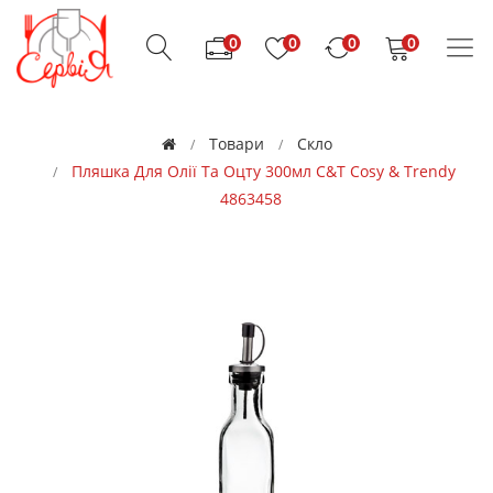
0
0
0
0
Товари
Скло
Пляшка Для Олії Та Оцту 300мл C&T Cosy & Trendy
4863458