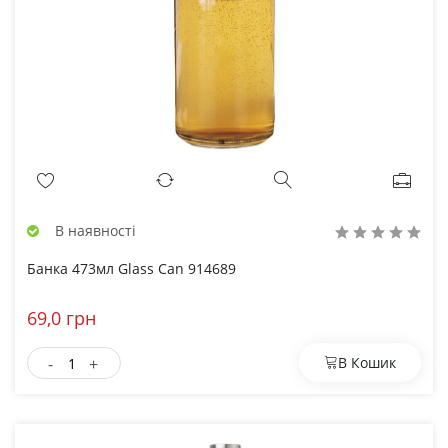
В наявності
Банка 473мл Glass Can 914689
69,0 грн
-
+
В Кошик