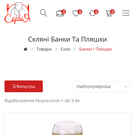
0
0
0
0
Скляні Банки Та Пляшки
Товари
Скло
Банки І Пляшки
Найпопулярніші
Фильтры
Відображення Результатів
1–40
З
44